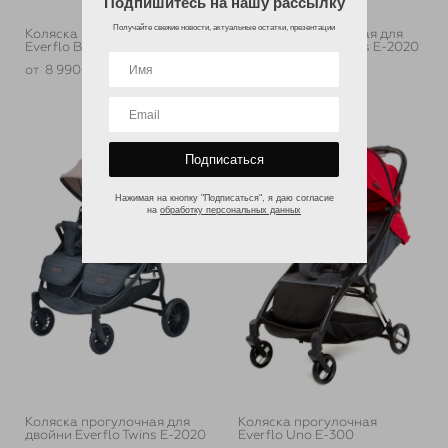
Подпишитесь на нашу рассылку
Получайте свежие новости, актуальные остатки, презентации
Коляска прогулочная
Коляска прогулочная для
Everflo Baby Travel E-336
двойни Everflo Twins E-2020
от 8 990 pуб.
17 425 pуб.
Подписаться
Нажимая на кнопку "Подписаться", я даю согласие
на
обработку персональных данных
Коляска прогулочная для
Коляска прогулочная
двойни Everflo Twins E-2020
Everflo Uno E-300