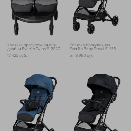
Коляска прогулочная для
Коляска прогулочная
двойни Everflo Twins E-2020
Everflo Baby Travel E-336
17 425 pуб.
от 8 990 pуб.