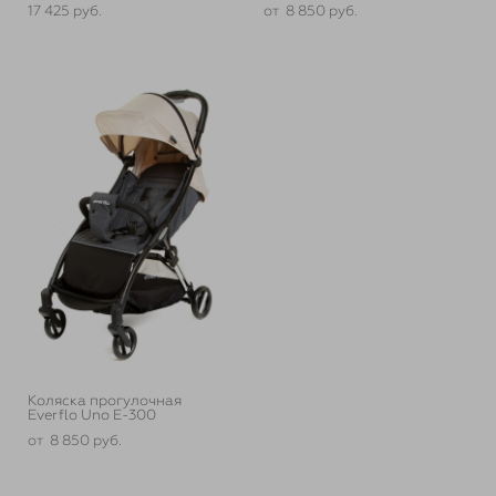
17 425 pуб.
от 8 850 pуб.
Коляска прогулочная
Everflo Uno E-300
от 8 850 pуб.