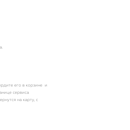
Подпишитесь на нашу
рассылку
Получайте свежие новости, актуальные остатки, презентации
а.
ердите его в корзине и
анице сервиса
Подписаться
ернутся на карту, с
Нажимая на кнопку "Подписаться", я даю согласие на
обработку
персональных данных