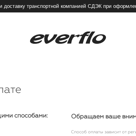
и доставку транспортной компанией СДЭК при оформле
лате
щими способами:
Обращаем ваше вним
Способ оплаты зависит от рег