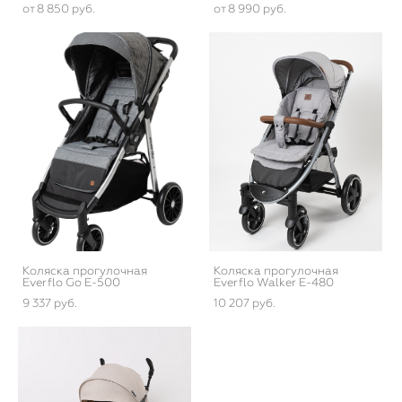
от 8 850 pуб.
от 8 990 pуб.
Коляска прогулочная
Коляска прогулочная
Everflo Go E-500
Everflo Walker E-480
9 337 pуб.
10 207 pуб.