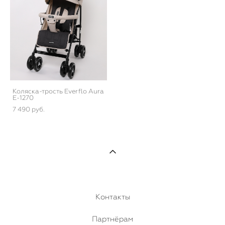
Коляска-трость Everflo Aura
E-1270
7 490 pуб.
Контакты
Партнёрам