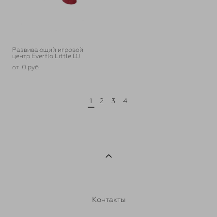
Развивающий игровой
центр Everflo Little DJ
от 0 pуб.
1
2
3
4
Контакты