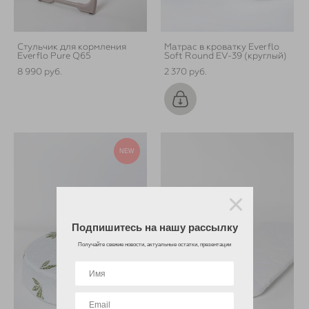
Стульчик для кормления
Матрас в кроватку Everflo
Everflo Pure Q65
Soft Round EV-39 (круглый)
8 990 pуб.
2 370 pуб.
NEW
Подпишитесь на нашу рассылку
Получайте свежие новости, актуальные остатки, презентации