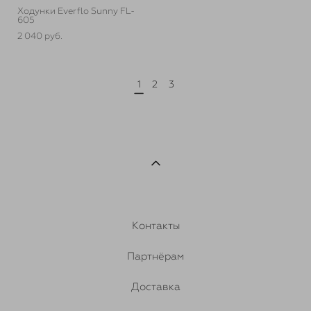
Ходунки Everflo Sunny FL-
605
2 040 pуб.
1
2
3
Контакты
Партнёрам
Доставка