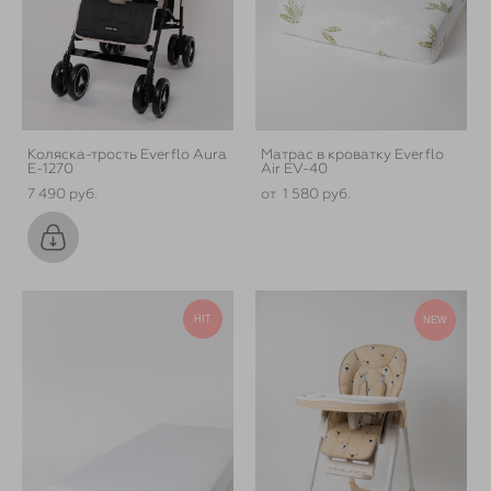
Коляска-трость Everflo Aura
Матрас в кроватку Everflo
E-1270
Air EV-40
7 490 pуб.
от 1 580 pуб.
HIT
NEW