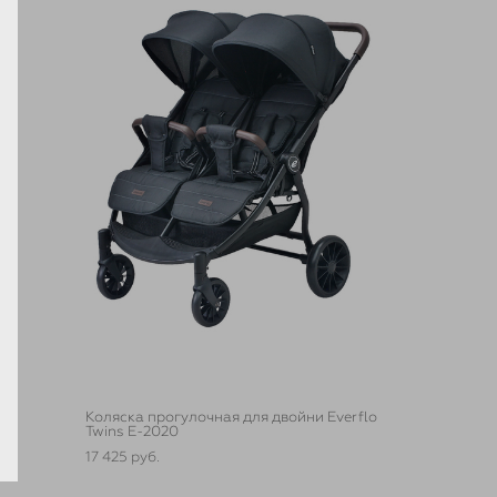
el
Коляска прогулочная для двойни Everflo
Twins E-2020
17 425 pуб.