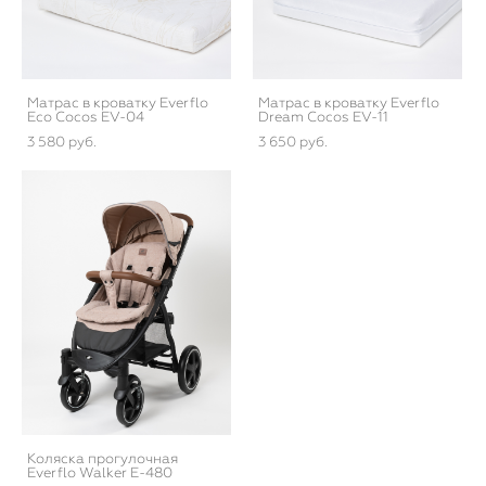
Матрас в кроватку Everflo
Матрас в кроватку Everflo
Eco Cocos EV-04
Dream Cocos EV-11
3 580 pуб.
3 650 pуб.
Коляска прогулочная
Everflo Walker E-480