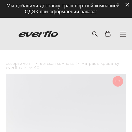
Мы добавили доставку транспортной компанией
СДЭК при оформлении заказа!
ассортимент
>
детская комната
>
матрас в кроватку
everflo air ev-40
HIT