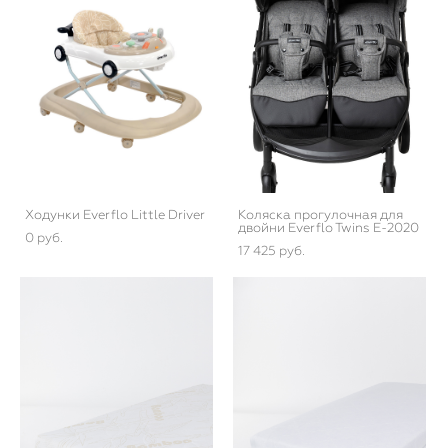
Ходунки Everflo Little Driver
Коляска прогулочная для
двойни Everflo Twins E-2020
0 pуб.
17 425 pуб.