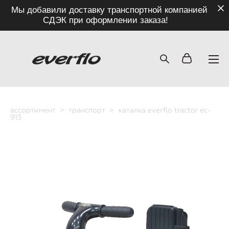
Мы добавили доставку транспортной компанией
СДЭК при оформлении заказа!
ассортимент
>
транспорт
>
каталка everflo tractor ec-
913