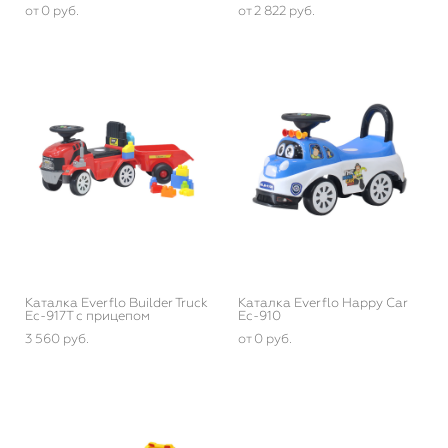
от 0 pуб.
от 2 822 pуб.
Каталка Everflo Builder Truck
Каталка Everflo Happy Car
Ec-917T с прицепом
Ec-910
3 560 pуб.
от 0 pуб.